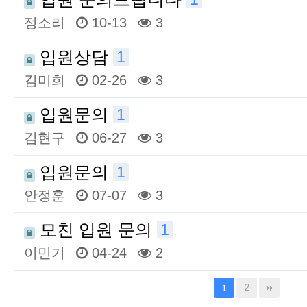
정소리
10-13
3
입원상담
1
김미희
02-26
3
입원문의
1
김현구
06-27
3
입원문의
1
안정훈
07-07
3
모친 입원 문의
1
이민기
04-24
2
2
1