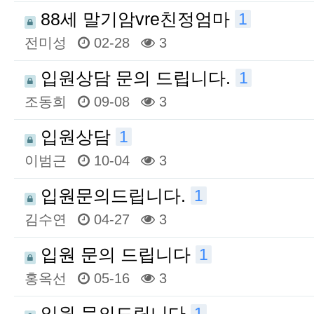
88세 말기암vre친정엄마
1
전미성
02-28
3
입원상담 문의 드립니다.
1
조동희
09-08
3
입원상담
1
이범근
10-04
3
입원문의드립니다.
1
김수연
04-27
3
입원 문의 드립니다
1
홍옥선
05-16
3
입원 문의드립니다
1